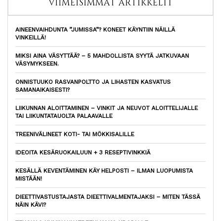
VIIMEISIMMÄT ARTIKKELIT
AINEENVAIHDUNTA ”JUMISSA”? KONEET KÄYNTIIN NÄILLÄ
VINKEILLÄ!
MIKSI AINA VÄSYTTÄÄ? – 5 MAHDOLLISTA SYYTÄ JATKUVAAN
VÄSYMYKSEEN.
ONNISTUUKO RASVANPOLTTO JA LIHASTEN KASVATUS
SAMANAIKAISESTI?
LIIKUNNAN ALOITTAMINEN – VINKIT JA NEUVOT ALOITTELIJALLE
TAI LIIKUNTATAUOLTA PALAAVALLE
TREENIVÄLINEET KOTI- TAI MÖKKISALILLE
IDEOITA KESÄRUOKAILUUN + 3 RESEPTIVINKKIÄ
KESÄLLÄ KEVENTÄMINEN KÄY HELPOSTI – ILMAN LUOPUMISTA
MISTÄÄN!
DIEETTIVASTUSTAJASTA DIEETTIVALMENTAJAKSI – MITEN TÄSSÄ
NÄIN KÄVI?