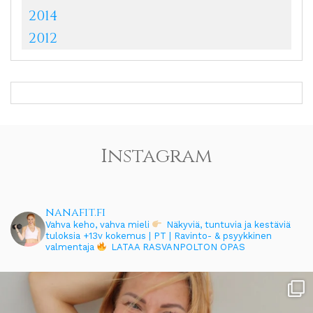
2014
2012
Instagram
nanafit.fi
Vahva keho, vahva mieli
Näkyviä, tuntuvia ja kestäviä
tuloksia
+13v kokemus | PT | Ravinto- & psyykkinen
valmentaja
LATAA RASVANPOLTON OPAS