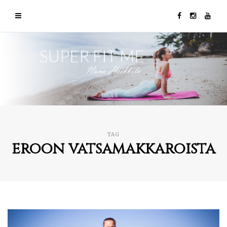
TAG
eroon vatsamakkaroista