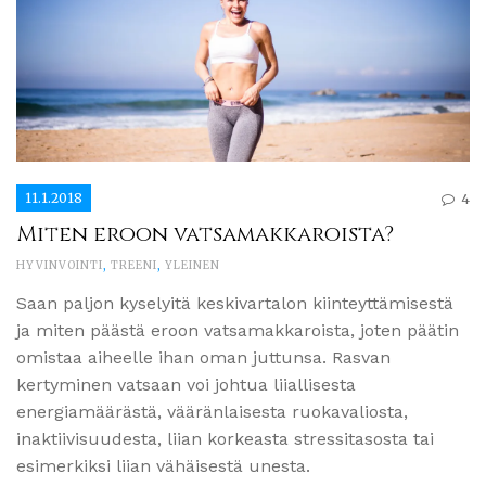
11.1.2018
4
Miten eroon vatsamakkaroista?
HYVINVOINTI
,
TREENI
,
YLEINEN
Saan paljon kyselyitä keskivartalon kiinteyttämisestä
ja miten päästä eroon vatsamakkaroista, joten päätin
omistaa aiheelle ihan oman juttunsa. Rasvan
kertyminen vatsaan voi johtua liiallisesta
energiamäärästä, vääränlaisesta ruokavaliosta,
inaktiivisuudesta, liian korkeasta stressitasosta tai
esimerkiksi liian vähäisestä unesta.