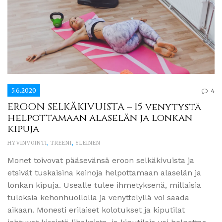
5.6.2020
4
EROON SELKÄKIVUISTA – 15 venytystä
helpottamaan alaselän ja lonkan
kipuja
HYVINVOINTI
,
TREENI
,
YLEINEN
Monet toivovat pääsevänsä eroon selkäkivuista ja
etsivät tuskaisina keinoja helpottamaan alaselän ja
lonkan kipuja. Usealle tulee ihmetyksenä, millaisia
tuloksia kehonhuollolla ja venyttelyllä voi saada
aikaan. Monesti erilaiset kolotukset ja kiputilat