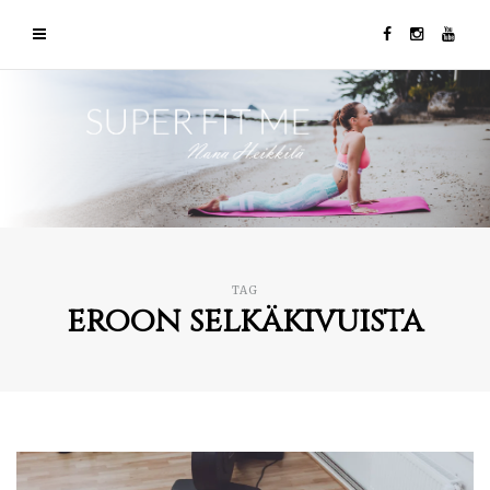
TAG
eroon selkäkivuista