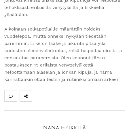
johtuvat kireistä lihaksista, ja kiputiloja voi helpottaa
tehokkaasti erilaisilla venytyksillä ja liikkeellä
ylipäätään.
Aikoinaan selkäpotilaille määrättiin hoidoksi
vuodelepoa, mutta onneksi nykyään tiedetään
paremmin. Liike on lääke ja liikunta pitää yllä
kudosten aineenvaihduntaa, mikä helpottaa oireita ja
edesauttaa paranemista. Olen koonnut tähän
postaukseen 15 erilaista venyttelyliikettä
helpottamaan alaselän ja lonkan kipuja, ja nämä
kannattaakin ottaa testiin ja rutiiniksi omaan arkeen.
NANA HEIKKILÄ