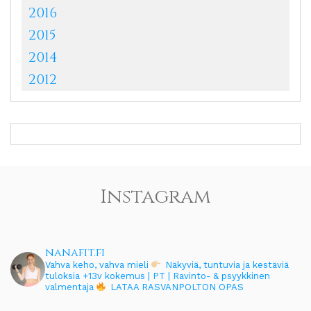
2016
2015
2014
2012
Instagram
nanafit.fi
Vahva keho, vahva mieli
Näkyviä, tuntuvia ja kestäviä
tuloksia
+13v kokemus | PT | Ravinto- & psyykkinen
valmentaja
LATAA RASVANPOLTON OPAS