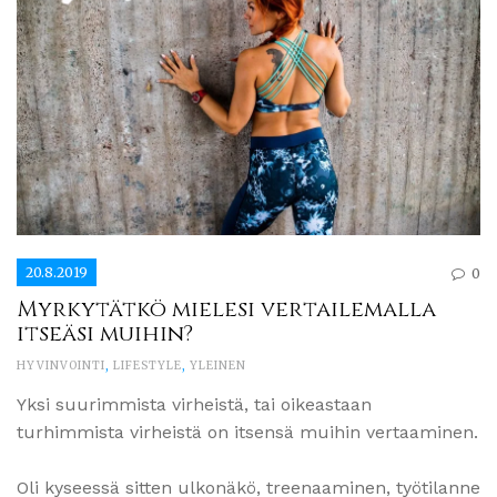
20.8.2019
0
Myrkytätkö mielesi vertailemalla
itseäsi muihin?
HYVINVOINTI
,
LIFESTYLE
,
YLEINEN
Yksi suurimmista virheistä, tai oikeastaan
turhimmista virheistä on itsensä muihin vertaaminen.
Oli kyseessä sitten ulkonäkö, treenaaminen, työtilanne