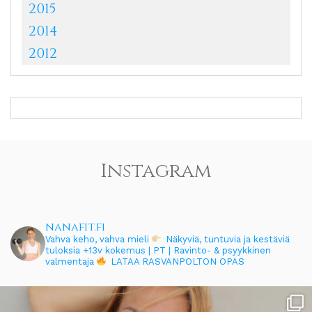
2015
2014
2012
Instagram
nanafit.fi
Vahva keho, vahva mieli
Näkyviä, tuntuvia ja kestäviä
tuloksia
+13v kokemus | PT | Ravinto- & psyykkinen
valmentaja
LATAA RASVANPOLTON OPAS