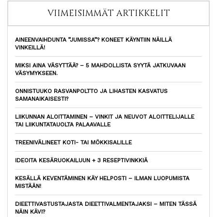
VIIMEISIMMÄT ARTIKKELIT
AINEENVAIHDUNTA ”JUMISSA”? KONEET KÄYNTIIN NÄILLÄ
VINKEILLÄ!
MIKSI AINA VÄSYTTÄÄ? – 5 MAHDOLLISTA SYYTÄ JATKUVAAN
VÄSYMYKSEEN.
ONNISTUUKO RASVANPOLTTO JA LIHASTEN KASVATUS
SAMANAIKAISESTI?
LIIKUNNAN ALOITTAMINEN – VINKIT JA NEUVOT ALOITTELIJALLE
TAI LIIKUNTATAUOLTA PALAAVALLE
TREENIVÄLINEET KOTI- TAI MÖKKISALILLE
IDEOITA KESÄRUOKAILUUN + 3 RESEPTIVINKKIÄ
KESÄLLÄ KEVENTÄMINEN KÄY HELPOSTI – ILMAN LUOPUMISTA
MISTÄÄN!
DIEETTIVASTUSTAJASTA DIEETTIVALMENTAJAKSI – MITEN TÄSSÄ
NÄIN KÄVI?