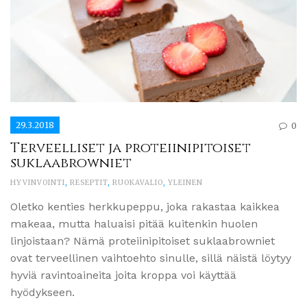
29.3.2018
0
Terveelliset ja proteiinipitoiset
suklaabrowniet
HYVINVOINTI
,
RESEPTIT
,
RUOKAVALIO
,
YLEINEN
Oletko kenties herkkupeppu, joka rakastaa kaikkea
makeaa, mutta haluaisi pitää kuitenkin huolen
linjoistaan? Nämä proteiinipitoiset suklaabrowniet
ovat terveellinen vaihtoehto sinulle, sillä näistä löytyy
hyviä ravintoaineita joita kroppa voi käyttää
hyödykseen.