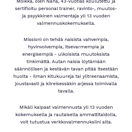
Moikka, olen Nana, 43-vuotias koulutettu ja
sertifioitu personal trainer, ravinto-, muutos-
ja psyykkinen valmentaja yli 13 vuoden
valmennuskokemuksella.
Missioni on tehdä naisista vahvempia,
hyvinvoivempia, itsevarmempia ja
energisempiä - ulkoisista muutoksista
tinkimättä. Autan naisia löytämään
säännöllisen ja kestävän tavan pitää itsestään
huolta - ilman kitukuureja tai ylitreenaamista,
joustavasti ja kiireisessäkin arjessa toimivalla
tavalla.
Mikäli kaipaat valmennusta yli 13 vuoden
kokemuksella ja rautaisella ammattitaidolla,
voit tutustua verkkovalmennuksiini alta.