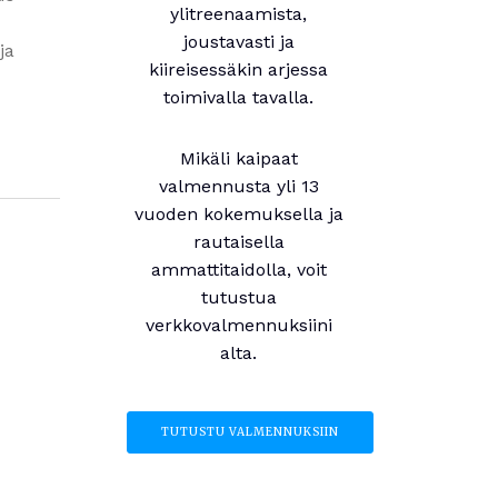
ylitreenaamista,
joustavasti ja
ja
kiireisessäkin arjessa
toimivalla tavalla.
Mikäli kaipaat
valmennusta yli 13
vuoden kokemuksella ja
rautaisella
ammattitaidolla, voit
tutustua
verkkovalmennuksiini
alta.
TUTUSTU VALMENNUKSIIN