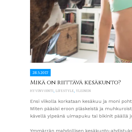
28.5.2017
Mikä on riittävä kesäkunto?
HYVINVOINTI
,
LIFESTYLE
,
YLEINEN
Ensi viikolla korkataan kesäkuu ja moni pohti
Miten pääsisi eroon pläskeistä ja muhkuroist
kävellä ylpeänä uimapuku tai bikinit päällä j
Ymmärrän mahdollisen kesäkunto-ahdistuksen