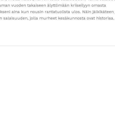
taman vuoden takaiseen älyttömään kriiseilyyn omasta
seni aina kun nousin rantatuolista ulos. Näin jälkikäteen 
 salaisuuden, jolla murheet kesäkunnosta ovat historiaa.