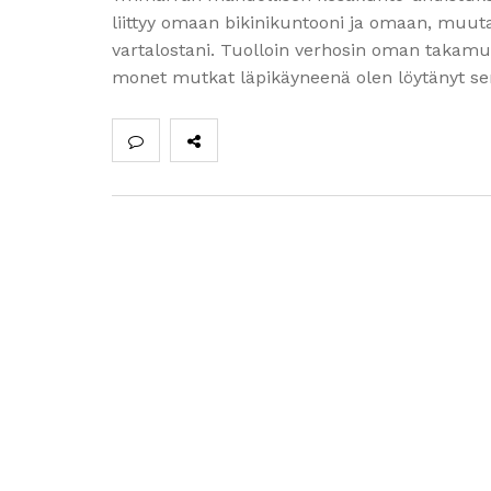
liittyy omaan bikinikuntooni ja omaan, muu
vartalostani. Tuolloin verhosin oman takamuk
monet mutkat läpikäyneenä olen löytänyt sen