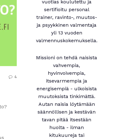
vuotias koulutettu ja
sertifioitu personal
trainer, ravinto-, muutos-
ja psyykkinen valmentaja
yli 13 vuoden
valmennuskokemuksella.
Missioni on tehdä naisista
vahvempia,
hyvinvoivempia,
4
itsevarmempia ja
energisempiä - ulkoisista
muutoksista tinkimättä.
Autan naisia löytämään
to?
säännöllisen ja kestävän
tavan pitää itsestään
huolta - ilman
kitukuureja tai
us