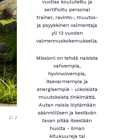
vuotias koulutettu ja
sertifioitu personal
trainer, ravinto-, muutos-
ja psyykkinen valmentaja
yli 13 vuoden
valmennuskokemuksella.
Missioni on tehdä naisista
vahvempia,
hyvinvoivempia,
itsevarmempia ja
energisempiä - ulkoisista
muutoksista tinkimättä.
Autan naisia löytämään
säännöllisen ja kestävän
2
tavan pitää itsestään
huolta - ilman
kitukuureja tai