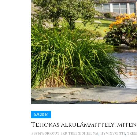
6.9.2016
Tehokas alkulämmittely: miten j
#SFMWORKOUT 3KK TREENIOHJELMA
,
HYVINVOINTI
,
TREE