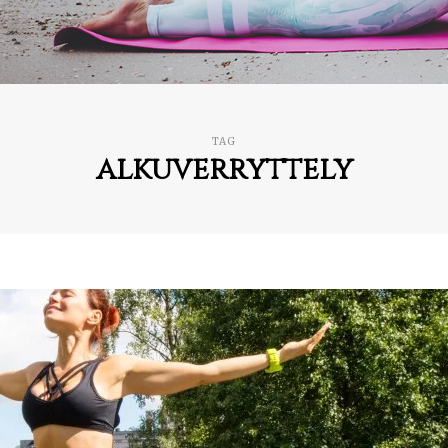
TAG
alkuverryttely