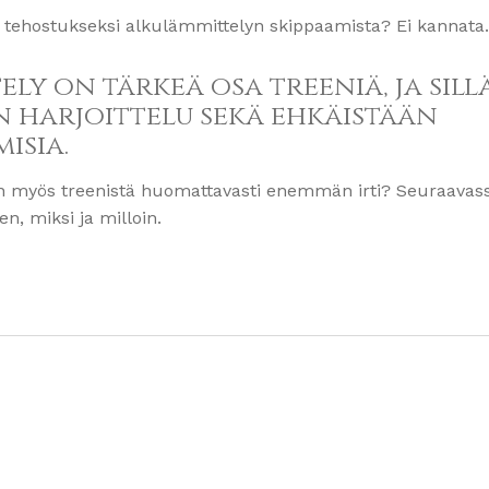
jan tehostukseksi alkulämmittelyn skippaamista? Ei kannata.
y on tärkeä osa treeniä, ja sill
 harjoittelu sekä ehkäistään
isia.
an myös treenistä huomattavasti enemmän irti? Seuraavass
n, miksi ja milloin.