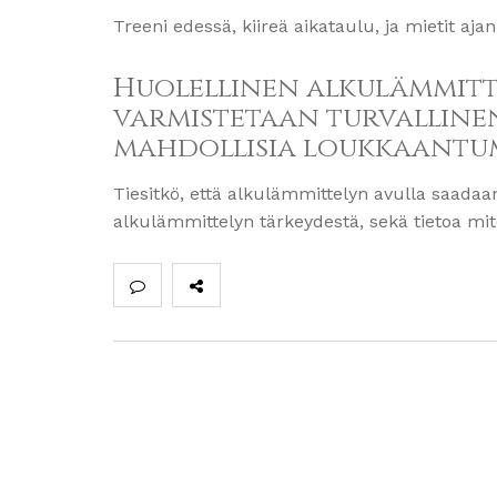
Treeni edessä, kiireä aikataulu, ja mietit a
Huolellinen alkulämmittel
varmistetaan turvallinen
mahdollisia loukkaantum
Tiesitkö, että alkulämmittelyn avulla saada
alkulämmittelyn tärkeydestä, sekä tietoa mite