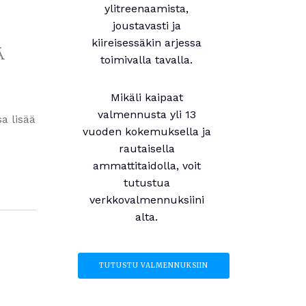
ylitreenaamista,
joustavasti ja
kiireisessäkin arjessa
ä
toimivalla tavalla.
Mikäli kaipaat
valmennusta yli 13
a lisää
vuoden kokemuksella ja
rautaisella
ammattitaidolla, voit
tutustua
verkkovalmennuksiini
alta.
TUTUSTU VALMENNUKSIIN