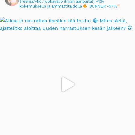
treeniä/vko, ruokavalio ilman ääripäitä!)
+13v
kokemuksella ja ammattitaidolla
BURNER -57%