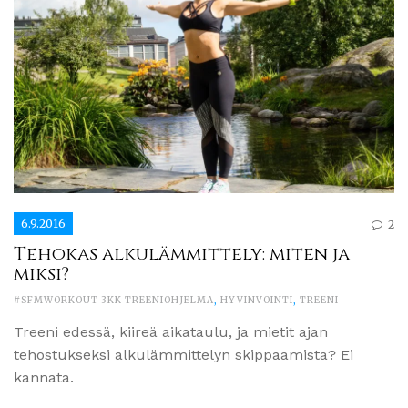
6.9.2016
2
Tehokas alkulämmittely: miten ja
miksi?
#SFMWORKOUT 3KK TREENIOHJELMA
,
HYVINVOINTI
,
TREENI
Treeni edessä, kiireä aikataulu, ja mietit ajan
tehostukseksi alkulämmittelyn skippaamista? Ei
kannata.