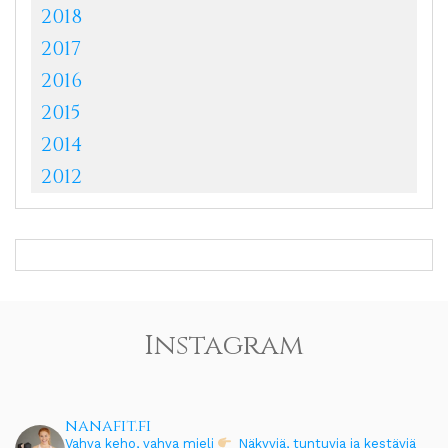
2018
2017
2016
2015
2014
2012
Instagram
nanafit.fi
Vahva keho, vahva mieli
Näkyviä, tuntuvia ja kestäviä