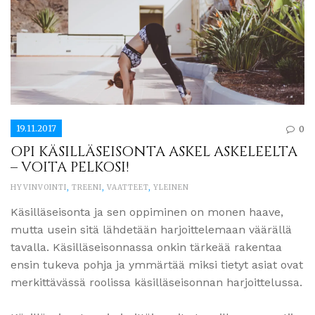
19.11.2017
0
OPI KÄSILLÄSEISONTA ASKEL ASKELEELTA
– VOITA PELKOSI!
HYVINVOINTI
,
TREENI
,
VAATTEET
,
YLEINEN
Käsilläseisonta ja sen oppiminen on monen haave,
mutta usein sitä lähdetään harjoittelemaan väärällä
tavalla. Käsilläseisonnassa onkin tärkeää rakentaa
ensin tukeva pohja ja ymmärtää miksi tietyt asiat ovat
merkittävässä roolissa käsilläseisonnan harjoittelussa.