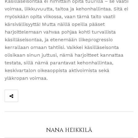
Käsilläseisontaa ei nimittäin opita tuurilla – se vaatii
voimaa, liikkuvuutta, taitoa ja kehonhallintaa. Sitä ei
myöskään opita viikossa, vaan tämä taito vaatii
kärsivällisyyttä! Mutta näillä opeilla pääset
harjoittelemaan vahvaa pohjaa kohti turvallista
käsilläseisontaa, ja etenemään liikeprogressio
kerrallaan omaan tahtiisi. Vaikkei käsilläseisonta
olisikaan sinun juttusi, nämä harjoitteet kannattaa
testata, sillä nämä parantavat kehonhallintaa,
keskivartalon oikeaoppista aktivoimista sekä
yläkropan voimaa.
NANA HEIKKILÄ