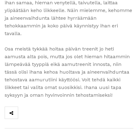
ihan samaa, hieman venytellä, taivutella, laittaa
ylipäätään keho liikkeelle. Näin mielemme, kehomme
ja aineenvaihdunta lähtee hyrräämään
tehokkaammin ja koko päivä käynnistyy ihan eri
tavalla.
Osa meistä tykkää hoitaa päivän treenit jo heti
aamusta alta pois, mutta jos olet hieman hitaammin
lämpeävää tyyppiä eikä aamutreenit innosta, niin
tässä olisi ihana kehoa huoltava ja aineenvaihduntaa
tehostava aamurutiini käyttöösi. Voit tehdä kaikki
liikkeet tai valita omat suosikkisi. Ihana uusi tapa
syksyyn ja oman hyvinvoinnin tehostamiseksi!