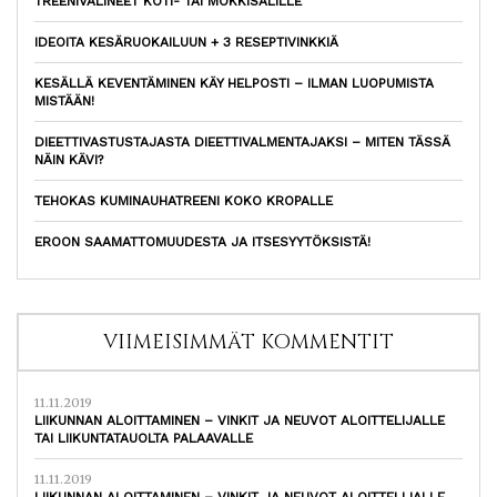
TREENIVÄLINEET KOTI- TAI MÖKKISALILLE
IDEOITA KESÄRUOKAILUUN + 3 RESEPTIVINKKIÄ
KESÄLLÄ KEVENTÄMINEN KÄY HELPOSTI – ILMAN LUOPUMISTA
MISTÄÄN!
DIEETTIVASTUSTAJASTA DIEETTIVALMENTAJAKSI – MITEN TÄSSÄ
NÄIN KÄVI?
TEHOKAS KUMINAUHATREENI KOKO KROPALLE
EROON SAAMATTOMUUDESTA JA ITSESYYTÖKSISTÄ!
VIIMEISIMMÄT KOMMENTIT
11.11.2019
LIIKUNNAN ALOITTAMINEN – VINKIT JA NEUVOT ALOITTELIJALLE
TAI LIIKUNTATAUOLTA PALAAVALLE
11.11.2019
LIIKUNNAN ALOITTAMINEN – VINKIT JA NEUVOT ALOITTELIJALLE