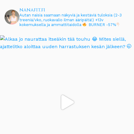
nanafit.fi
Autan naisia saamaan näkyviä ja kestäviä tuloksia (2-3
treeniä/vko, ruokavalio ilman ääripäitä!)
+13v
kokemuksella ja ammattitaidolla
BURNER -57%