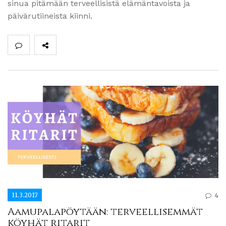
sinua pitämään terveellisistä elämäntavoista ja
päivärutiineista kiinni.
11.3.2017
4
Aamupalapöytään: terveellisemmät
köyhät ritarit