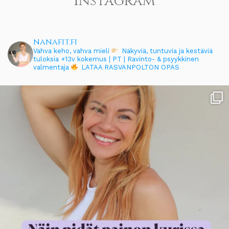
Instagram
nanafit.fi
Vahva keho, vahva mieli
Näkyviä, tuntuvia ja kestäviä
tuloksia
+13v kokemus | PT | Ravinto- & psyykkinen
valmentaja
LATAA RASVANPOLTON OPAS