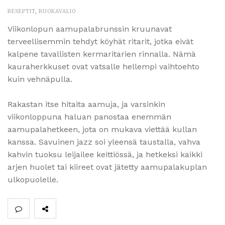
RESEPTIT
,
RUOKAVALIO
Viikonlopun aamupalabrunssin kruunavat
terveellisemmin tehdyt köyhät ritarit, jotka eivät
kalpene tavallisten kermaritarien rinnalla. Nämä
kauraherkkuset ovat vatsalle hellempi vaihtoehto
kuin vehnäpulla.
Rakastan itse hitaita aamuja, ja varsinkin
viikonloppuna haluan panostaa enemmän
aamupalahetkeen, jota on mukava viettää kullan
kanssa. Savuinen jazz soi yleensä taustalla, vahva
kahvin tuoksu leijailee keittiössä, ja hetkeksi kaikki
arjen huolet tai kiireet ovat jätetty aamupalakuplan
ulkopuolelle.