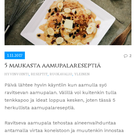
1.11.2017
2
5 maukasta aamupalareseptiä
HYVINVOINTI
,
RESEPTIT
,
RUOKAVALIO
,
YLEINEN
Päivä lähtee hyvin käyntiin kun aamulla syö
ravitsevan aamupalan. Välillä voi kuitenkin tulla
tenkkapoo ja ideat loppua kesken, joten tässä 5
herkullista aamupalareseptiä.
Ravitseva aamupala tehostaa aineenvaihduntaa
antamalla virtaa koneistoon ja muutenkin innostaa