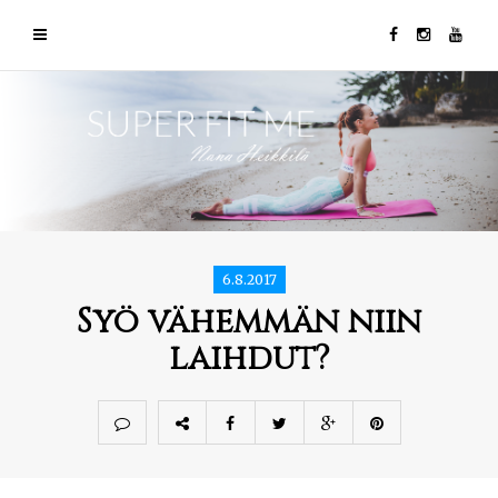
6.8.2017
Syö vähemmän niin
laihdut?