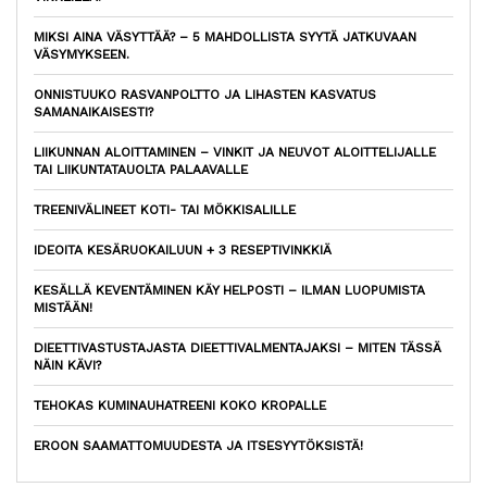
MIKSI AINA VÄSYTTÄÄ? – 5 MAHDOLLISTA SYYTÄ JATKUVAAN
VÄSYMYKSEEN.
ONNISTUUKO RASVANPOLTTO JA LIHASTEN KASVATUS
SAMANAIKAISESTI?
LIIKUNNAN ALOITTAMINEN – VINKIT JA NEUVOT ALOITTELIJALLE
TAI LIIKUNTATAUOLTA PALAAVALLE
TREENIVÄLINEET KOTI- TAI MÖKKISALILLE
IDEOITA KESÄRUOKAILUUN + 3 RESEPTIVINKKIÄ
KESÄLLÄ KEVENTÄMINEN KÄY HELPOSTI – ILMAN LUOPUMISTA
MISTÄÄN!
DIEETTIVASTUSTAJASTA DIEETTIVALMENTAJAKSI – MITEN TÄSSÄ
NÄIN KÄVI?
TEHOKAS KUMINAUHATREENI KOKO KROPALLE
EROON SAAMATTOMUUDESTA JA ITSESYYTÖKSISTÄ!