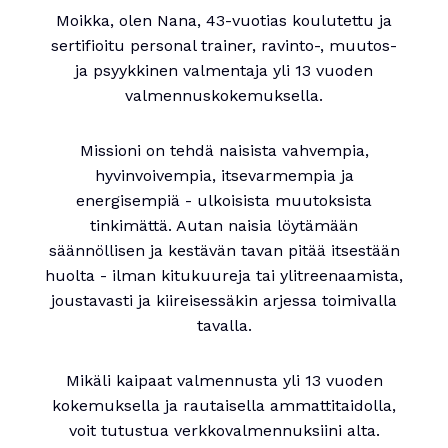
Moikka, olen Nana, 43-vuotias koulutettu ja
sertifioitu personal trainer, ravinto-, muutos-
ja psyykkinen valmentaja yli 13 vuoden
valmennuskokemuksella.
Missioni on tehdä naisista vahvempia,
hyvinvoivempia, itsevarmempia ja
energisempiä - ulkoisista muutoksista
tinkimättä. Autan naisia löytämään
säännöllisen ja kestävän tavan pitää itsestään
huolta - ilman kitukuureja tai ylitreenaamista,
joustavasti ja kiireisessäkin arjessa toimivalla
tavalla.
Mikäli kaipaat valmennusta yli 13 vuoden
kokemuksella ja rautaisella ammattitaidolla,
voit tutustua verkkovalmennuksiini alta.