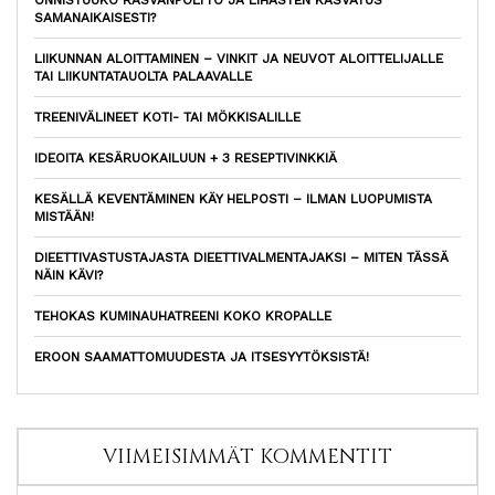
ONNISTUUKO RASVANPOLTTO JA LIHASTEN KASVATUS
SAMANAIKAISESTI?
LIIKUNNAN ALOITTAMINEN – VINKIT JA NEUVOT ALOITTELIJALLE
TAI LIIKUNTATAUOLTA PALAAVALLE
TREENIVÄLINEET KOTI- TAI MÖKKISALILLE
IDEOITA KESÄRUOKAILUUN + 3 RESEPTIVINKKIÄ
KESÄLLÄ KEVENTÄMINEN KÄY HELPOSTI – ILMAN LUOPUMISTA
MISTÄÄN!
DIEETTIVASTUSTAJASTA DIEETTIVALMENTAJAKSI – MITEN TÄSSÄ
NÄIN KÄVI?
TEHOKAS KUMINAUHATREENI KOKO KROPALLE
EROON SAAMATTOMUUDESTA JA ITSESYYTÖKSISTÄ!
VIIMEISIMMÄT KOMMENTIT