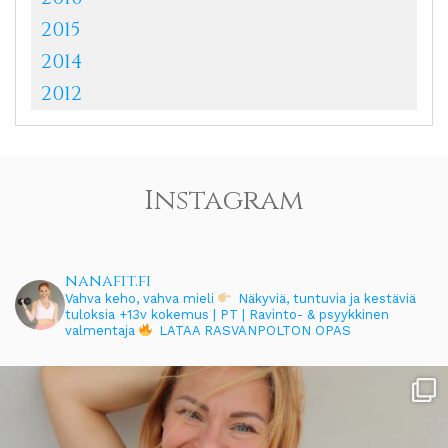
2015
2014
2012
Instagram
nanafit.fi
Vahva keho, vahva mieli
Näkyviä, tuntuvia ja kestäviä
tuloksia
+13v kokemus | PT | Ravinto- & psyykkinen
valmentaja
LATAA RASVANPOLTON OPAS