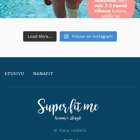
Load More...
Follow on Instagram
ETUSIVU
NANAFIT
© Nana Heikkilä