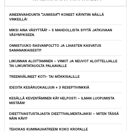
AINEENVAIHDUNTA ”JUMISSA”? KONEET KÄYNTIIN NÄILLÄ
VINKEILLÄ!
MIKSI AINA VÄSYTTÄÄ? – 5 MAHDOLLISTA SYYTÄ JATKUVAAN
VÄSYMYKSEEN.
ONNISTUUKO RASVANPOLTTO JA LIHASTEN KASVATUS
SAMANAIKAISESTI?
LIIKUNNAN ALOITTAMINEN – VINKIT JA NEUVOT ALOITTELIJALLE
TAI LIIKUNTATAUOLTA PALAAVALLE
TREENIVÄLINEET KOTI- TAI MÖKKISALILLE
IDEOITA KESÄRUOKAILUUN + 3 RESEPTIVINKKIÄ
KESÄLLÄ KEVENTÄMINEN KÄY HELPOSTI – ILMAN LUOPUMISTA
MISTÄÄN!
DIEETTIVASTUSTAJASTA DIEETTIVALMENTAJAKSI – MITEN TÄSSÄ
NÄIN KÄVI?
TEHOKAS KUMINAUHATREENI KOKO KROPALLE