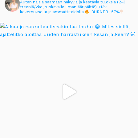
Autan naisia saamaan näkyviä ja kestäviä tuloksia (2-3
treeniä/vko, ruokavalio ilman ääripäitä!)
+13v
kokemuksella ja ammattitaidolla
BURNER -57%