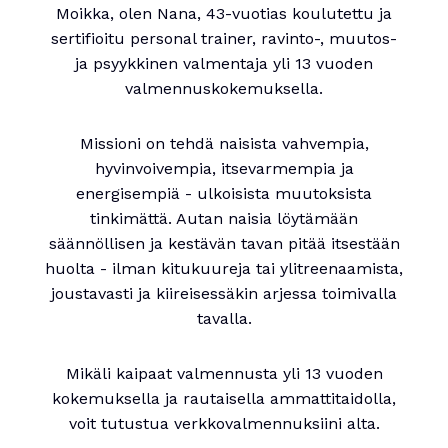
Moikka, olen Nana, 43-vuotias koulutettu ja
sertifioitu personal trainer, ravinto-, muutos-
ja psyykkinen valmentaja yli 13 vuoden
valmennuskokemuksella.
Missioni on tehdä naisista vahvempia,
hyvinvoivempia, itsevarmempia ja
energisempiä - ulkoisista muutoksista
tinkimättä. Autan naisia löytämään
säännöllisen ja kestävän tavan pitää itsestään
huolta - ilman kitukuureja tai ylitreenaamista,
joustavasti ja kiireisessäkin arjessa toimivalla
tavalla.
Mikäli kaipaat valmennusta yli 13 vuoden
kokemuksella ja rautaisella ammattitaidolla,
voit tutustua verkkovalmennuksiini alta.