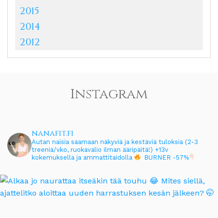
2015
2014
2012
Instagram
nanafit.fi
Autan naisia saamaan näkyviä ja kestäviä tuloksia (2-3
treeniä/vko, ruokavalio ilman ääripäitä!)
+13v
kokemuksella ja ammattitaidolla
BURNER -57%