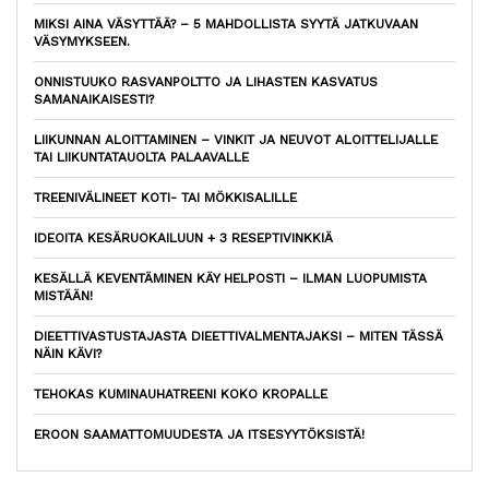
MIKSI AINA VÄSYTTÄÄ? – 5 MAHDOLLISTA SYYTÄ JATKUVAAN
VÄSYMYKSEEN.
ONNISTUUKO RASVANPOLTTO JA LIHASTEN KASVATUS
SAMANAIKAISESTI?
LIIKUNNAN ALOITTAMINEN – VINKIT JA NEUVOT ALOITTELIJALLE
TAI LIIKUNTATAUOLTA PALAAVALLE
TREENIVÄLINEET KOTI- TAI MÖKKISALILLE
IDEOITA KESÄRUOKAILUUN + 3 RESEPTIVINKKIÄ
KESÄLLÄ KEVENTÄMINEN KÄY HELPOSTI – ILMAN LUOPUMISTA
MISTÄÄN!
DIEETTIVASTUSTAJASTA DIEETTIVALMENTAJAKSI – MITEN TÄSSÄ
NÄIN KÄVI?
TEHOKAS KUMINAUHATREENI KOKO KROPALLE
EROON SAAMATTOMUUDESTA JA ITSESYYTÖKSISTÄ!