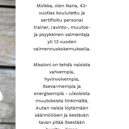
Moikka, olen Nana, 43-
vuotias koulutettu ja
sertifioitu personal
trainer, ravinto-, muutos-
ja psyykkinen valmentaja
yli 13 vuoden
valmennuskokemuksella.
Missioni on tehdä naisista
vahvempia,
hyvinvoivempia,
itsevarmempia ja
energisempiä - ulkoisista
muutoksista tinkimättä.
Autan naisia löytämään
säännöllisen ja kestävän
tavan pitää itsestään