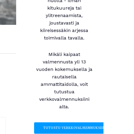
huolta - ilman
kitukuureja tai
ylitreenaamista,
joustavasti ja
kiireisessäkin arjessa
toimivalla tavalla.
Mikäli kaipaat
valmennusta yli 13
vuoden kokemuksella ja
rautaisella
ammattitaidolla, voit
tutustua
verkkovalmennuksiini
alta.
TUTUSTU VERKKOVALMENNUKSIIN