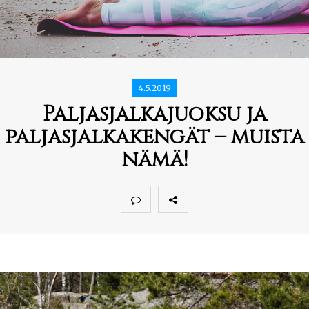
4.5.2019
Paljasjalkajuoksu ja
paljasjalkakengät – muista
nämä!