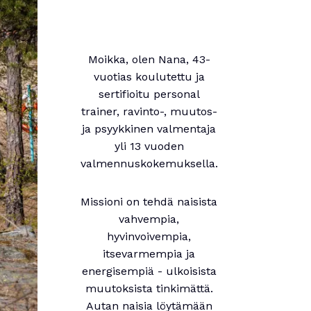
Moikka, olen Nana, 43-
vuotias koulutettu ja
sertifioitu personal
trainer, ravinto-, muutos-
ja psyykkinen valmentaja
yli 13 vuoden
valmennuskokemuksella.
Missioni on tehdä naisista
vahvempia,
hyvinvoivempia,
itsevarmempia ja
energisempiä - ulkoisista
muutoksista tinkimättä.
Autan naisia löytämään