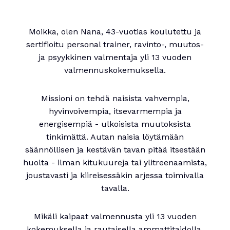
Moikka, olen Nana, 43-vuotias koulutettu ja
sertifioitu personal trainer, ravinto-, muutos-
ja psyykkinen valmentaja yli 13 vuoden
valmennuskokemuksella.
Missioni on tehdä naisista vahvempia,
hyvinvoivempia, itsevarmempia ja
energisempiä - ulkoisista muutoksista
tinkimättä. Autan naisia löytämään
säännöllisen ja kestävän tavan pitää itsestään
huolta - ilman kitukuureja tai ylitreenaamista,
joustavasti ja kiireisessäkin arjessa toimivalla
tavalla.
Mikäli kaipaat valmennusta yli 13 vuoden
kokemuksella ja rautaisella ammattitaidolla,