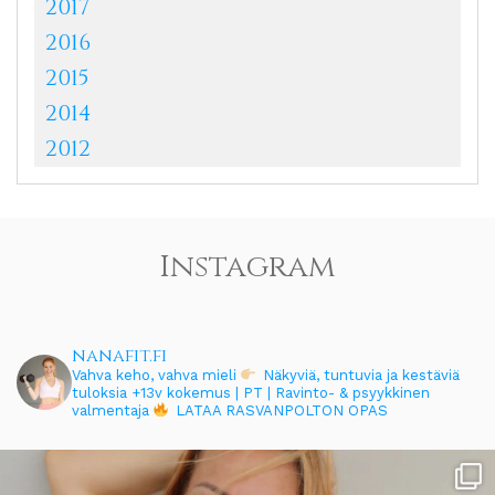
2017
2016
2015
2014
2012
Instagram
nanafit.fi
Vahva keho, vahva mieli
Näkyviä, tuntuvia ja kestäviä
tuloksia
+13v kokemus | PT | Ravinto- & psyykkinen
valmentaja
LATAA RASVANPOLTON OPAS