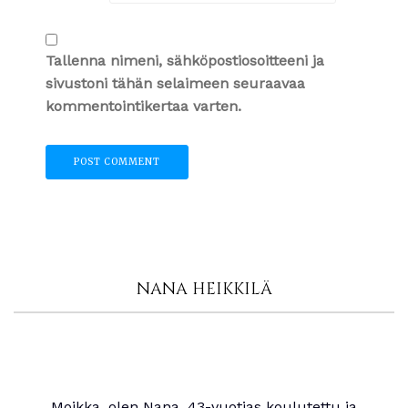
Tallenna nimeni, sähköpostiosoitteeni ja
sivustoni tähän selaimeen seuraavaa
kommentointikertaa varten.
NANA HEIKKILÄ
Moikka, olen Nana, 43-vuotias koulutettu ja