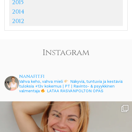
2015
2014
2012
Instagram
nanafit.fi
Vahva keho, vahva mieli
Näkyviä, tuntuvia ja kestäviä
tuloksia
+13v kokemus | PT | Ravinto- & psyykkinen
valmentaja
LATAA RASVANPOLTON OPAS