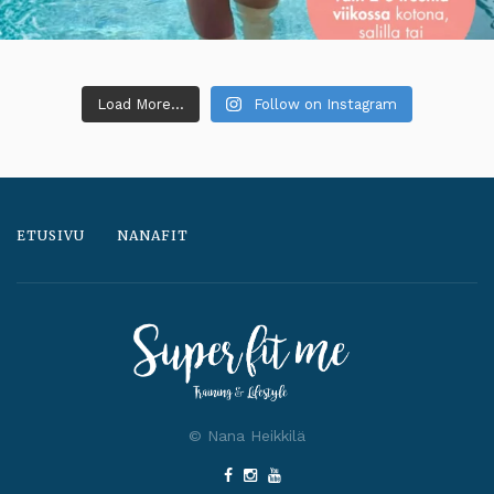
Load More...
Follow on Instagram
ETUSIVU
NANAFIT
© Nana Heikkilä