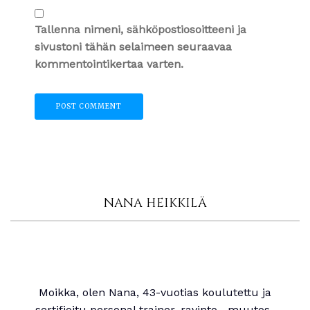
Tallenna nimeni, sähköpostiosoitteeni ja
sivustoni tähän selaimeen seuraavaa
kommentointikertaa varten.
NANA HEIKKILÄ
Moikka, olen Nana, 43-vuotias koulutettu ja
sertifioitu personal trainer, ravinto-, muutos-