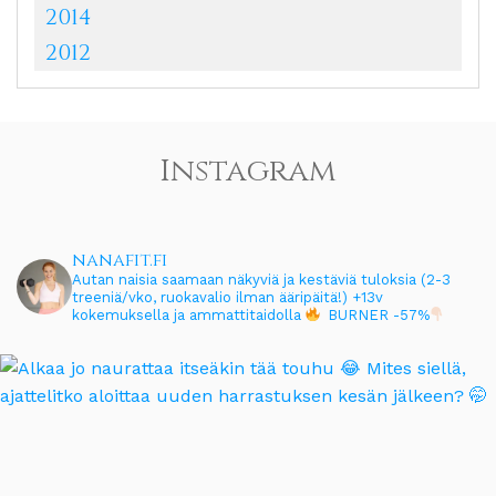
2014
2012
Instagram
nanafit.fi
Autan naisia saamaan näkyviä ja kestäviä tuloksia (2-3
treeniä/vko, ruokavalio ilman ääripäitä!)
+13v
kokemuksella ja ammattitaidolla
BURNER -57%