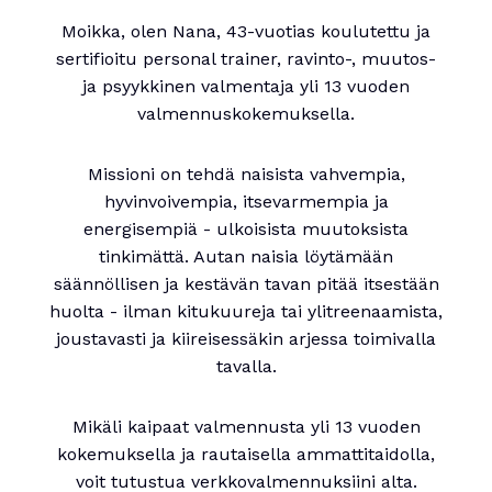
Moikka, olen Nana, 43-vuotias koulutettu ja
sertifioitu personal trainer, ravinto-, muutos-
ja psyykkinen valmentaja yli 13 vuoden
valmennuskokemuksella.
Missioni on tehdä naisista vahvempia,
hyvinvoivempia, itsevarmempia ja
energisempiä - ulkoisista muutoksista
tinkimättä. Autan naisia löytämään
säännöllisen ja kestävän tavan pitää itsestään
huolta - ilman kitukuureja tai ylitreenaamista,
joustavasti ja kiireisessäkin arjessa toimivalla
tavalla.
Mikäli kaipaat valmennusta yli 13 vuoden
kokemuksella ja rautaisella ammattitaidolla,
voit tutustua verkkovalmennuksiini alta.