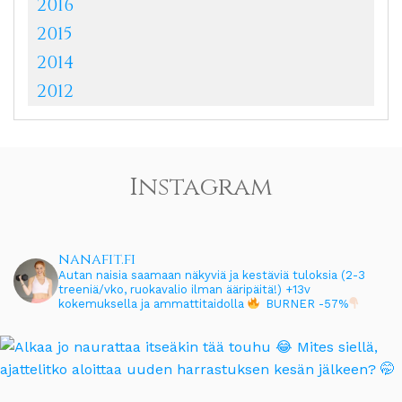
2016
2015
2014
2012
Instagram
nanafit.fi
Autan naisia saamaan näkyviä ja kestäviä tuloksia (2-3
treeniä/vko, ruokavalio ilman ääripäitä!)
+13v
kokemuksella ja ammattitaidolla
BURNER -57%