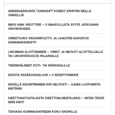
AINEENVAIHDUNTA ”JUMISSA”? KONEET KÄYNTIIN NÄILLÄ
VINKEILLÄ!
MIKSI AINA VÄSYTTÄÄ? – 5 MAHDOLLISTA SYYTÄ JATKUVAAN
VÄSYMYKSEEN.
ONNISTUUKO RASVANPOLTTO JA LIHASTEN KASVATUS
SAMANAIKAISESTI?
LIIKUNNAN ALOITTAMINEN – VINKIT JA NEUVOT ALOITTELIJALLE
TAI LIIKUNTATAUOLTA PALAAVALLE
TREENIVÄLINEET KOTI- TAI MÖKKISALILLE
IDEOITA KESÄRUOKAILUUN + 3 RESEPTIVINKKIÄ
KESÄLLÄ KEVENTÄMINEN KÄY HELPOSTI – ILMAN LUOPUMISTA
MISTÄÄN!
DIEETTIVASTUSTAJASTA DIEETTIVALMENTAJAKSI – MITEN TÄSSÄ
NÄIN KÄVI?
TEHOKAS KUMINAUHATREENI KOKO KROPALLE