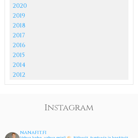
2020
2019
2018
2017
2016
2015
2014
2012
Instagram
nanafit.fi
Vahva keho, vahva mieli
Näkyviä, tuntuvia ja kestäviä