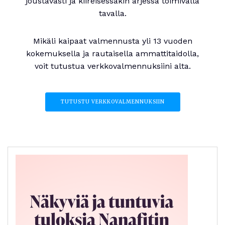
joustavasti ja kiireisessäkin arjessa toimivalla
tavalla.
Mikäli kaipaat valmennusta yli 13 vuoden
kokemuksella ja rautaisella ammattitaidolla,
voit tutustua verkkovalmennuksiini alta.
TUTUSTU VERKKOVALMENNUKSIIN