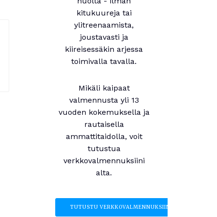
huolta - ilman
kitukuureja tai
ylitreenaamista,
joustavasti ja
kiireisessäkin arjessa
toimivalla tavalla.
Mikäli kaipaat
valmennusta yli 13
vuoden kokemuksella ja
rautaisella
ammattitaidolla, voit
tutustua
verkkovalmennuksiini
alta.
TUTUSTU VERKKOVALMENNUKSIIN