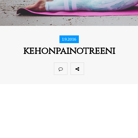
1.9.2016
kehonpainotreeni