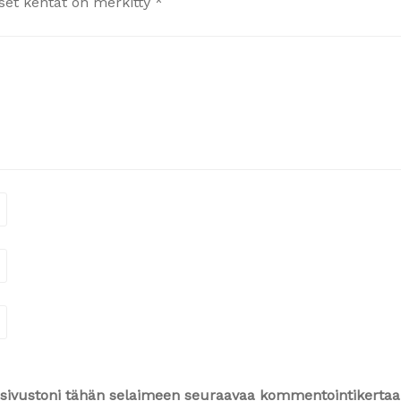
iset kentät on merkitty
*
ja sivustoni tähän selaimeen seuraavaa kommentointikertaa