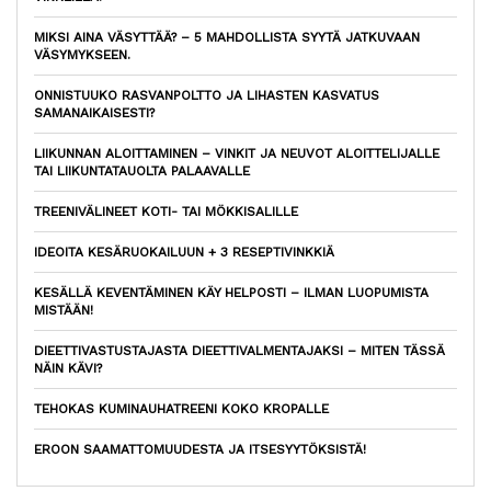
MIKSI AINA VÄSYTTÄÄ? – 5 MAHDOLLISTA SYYTÄ JATKUVAAN
VÄSYMYKSEEN.
ONNISTUUKO RASVANPOLTTO JA LIHASTEN KASVATUS
SAMANAIKAISESTI?
LIIKUNNAN ALOITTAMINEN – VINKIT JA NEUVOT ALOITTELIJALLE
TAI LIIKUNTATAUOLTA PALAAVALLE
TREENIVÄLINEET KOTI- TAI MÖKKISALILLE
IDEOITA KESÄRUOKAILUUN + 3 RESEPTIVINKKIÄ
KESÄLLÄ KEVENTÄMINEN KÄY HELPOSTI – ILMAN LUOPUMISTA
MISTÄÄN!
DIEETTIVASTUSTAJASTA DIEETTIVALMENTAJAKSI – MITEN TÄSSÄ
NÄIN KÄVI?
TEHOKAS KUMINAUHATREENI KOKO KROPALLE
EROON SAAMATTOMUUDESTA JA ITSESYYTÖKSISTÄ!