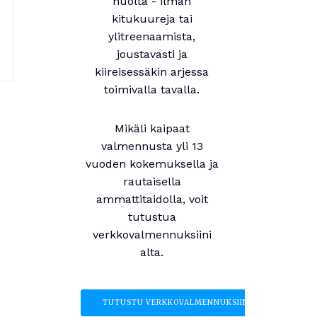
huolta - ilman
kitukuureja tai
ylitreenaamista,
joustavasti ja
kiireisessäkin arjessa
toimivalla tavalla.
Mikäli kaipaat
valmennusta yli 13
vuoden kokemuksella ja
rautaisella
ammattitaidolla, voit
tutustua
verkkovalmennuksiini
alta.
TUTUSTU VERKKOVALMENNUKSIIN