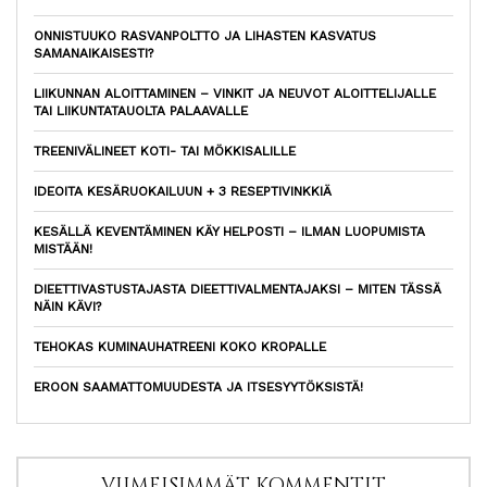
ONNISTUUKO RASVANPOLTTO JA LIHASTEN KASVATUS
SAMANAIKAISESTI?
LIIKUNNAN ALOITTAMINEN – VINKIT JA NEUVOT ALOITTELIJALLE
TAI LIIKUNTATAUOLTA PALAAVALLE
TREENIVÄLINEET KOTI- TAI MÖKKISALILLE
IDEOITA KESÄRUOKAILUUN + 3 RESEPTIVINKKIÄ
KESÄLLÄ KEVENTÄMINEN KÄY HELPOSTI – ILMAN LUOPUMISTA
MISTÄÄN!
DIEETTIVASTUSTAJASTA DIEETTIVALMENTAJAKSI – MITEN TÄSSÄ
NÄIN KÄVI?
TEHOKAS KUMINAUHATREENI KOKO KROPALLE
EROON SAAMATTOMUUDESTA JA ITSESYYTÖKSISTÄ!
VIIMEISIMMÄT KOMMENTIT