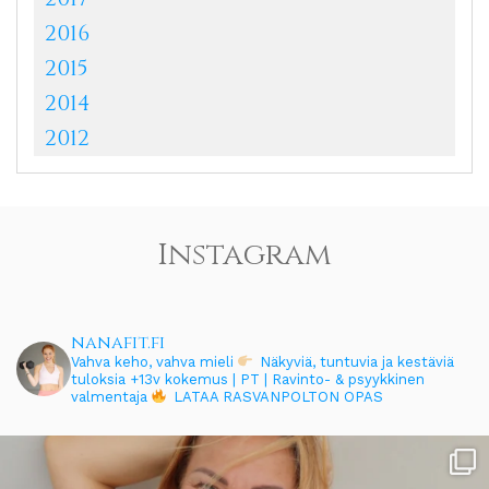
2016
2015
2014
2012
Instagram
nanafit.fi
Vahva keho, vahva mieli
Näkyviä, tuntuvia ja kestäviä
tuloksia
+13v kokemus | PT | Ravinto- & psyykkinen
valmentaja
LATAA RASVANPOLTON OPAS