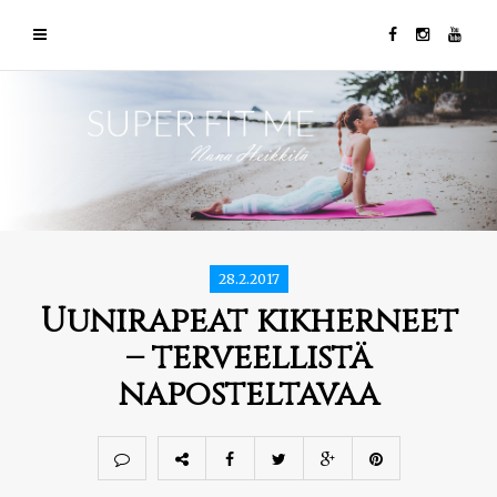
28.2.2017
Uunirapeat kikherneet
– terveellistä
naposteltavaa