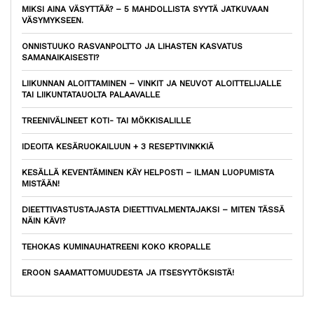
MIKSI AINA VÄSYTTÄÄ? – 5 MAHDOLLISTA SYYTÄ JATKUVAAN
VÄSYMYKSEEN.
ONNISTUUKO RASVANPOLTTO JA LIHASTEN KASVATUS
SAMANAIKAISESTI?
LIIKUNNAN ALOITTAMINEN – VINKIT JA NEUVOT ALOITTELIJALLE
TAI LIIKUNTATAUOLTA PALAAVALLE
TREENIVÄLINEET KOTI- TAI MÖKKISALILLE
IDEOITA KESÄRUOKAILUUN + 3 RESEPTIVINKKIÄ
KESÄLLÄ KEVENTÄMINEN KÄY HELPOSTI – ILMAN LUOPUMISTA
MISTÄÄN!
DIEETTIVASTUSTAJASTA DIEETTIVALMENTAJAKSI – MITEN TÄSSÄ
NÄIN KÄVI?
TEHOKAS KUMINAUHATREENI KOKO KROPALLE
EROON SAAMATTOMUUDESTA JA ITSESYYTÖKSISTÄ!