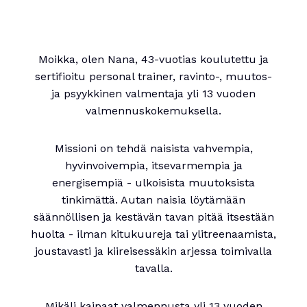
Moikka, olen Nana, 43-vuotias koulutettu ja
sertifioitu personal trainer, ravinto-, muutos-
ja psyykkinen valmentaja yli 13 vuoden
valmennuskokemuksella.
Missioni on tehdä naisista vahvempia,
hyvinvoivempia, itsevarmempia ja
energisempiä - ulkoisista muutoksista
tinkimättä. Autan naisia löytämään
säännöllisen ja kestävän tavan pitää itsestään
huolta - ilman kitukuureja tai ylitreenaamista,
joustavasti ja kiireisessäkin arjessa toimivalla
tavalla.
Mikäli kaipaat valmennusta yli 13 vuoden