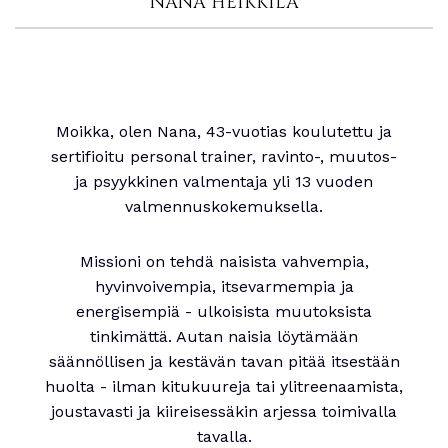
NANA HEIKKILÄ
Moikka, olen Nana, 43-vuotias koulutettu ja
sertifioitu personal trainer, ravinto-, muutos-
ja psyykkinen valmentaja yli 13 vuoden
valmennuskokemuksella.
Missioni on tehdä naisista vahvempia,
hyvinvoivempia, itsevarmempia ja
energisempiä - ulkoisista muutoksista
tinkimättä. Autan naisia löytämään
säännöllisen ja kestävän tavan pitää itsestään
huolta - ilman kitukuureja tai ylitreenaamista,
joustavasti ja kiireisessäkin arjessa toimivalla
tavalla.