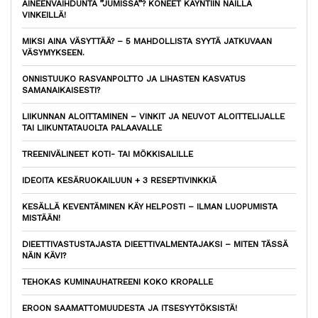
AINEENVAIHDUNTA ”JUMISSA”? KONEET KÄYNTIIN NÄILLÄ
VINKEILLÄ!
MIKSI AINA VÄSYTTÄÄ? – 5 MAHDOLLISTA SYYTÄ JATKUVAAN
VÄSYMYKSEEN.
ONNISTUUKO RASVANPOLTTO JA LIHASTEN KASVATUS
SAMANAIKAISESTI?
LIIKUNNAN ALOITTAMINEN – VINKIT JA NEUVOT ALOITTELIJALLE
TAI LIIKUNTATAUOLTA PALAAVALLE
TREENIVÄLINEET KOTI- TAI MÖKKISALILLE
IDEOITA KESÄRUOKAILUUN + 3 RESEPTIVINKKIÄ
KESÄLLÄ KEVENTÄMINEN KÄY HELPOSTI – ILMAN LUOPUMISTA
MISTÄÄN!
DIEETTIVASTUSTAJASTA DIEETTIVALMENTAJAKSI – MITEN TÄSSÄ
NÄIN KÄVI?
TEHOKAS KUMINAUHATREENI KOKO KROPALLE
EROON SAAMATTOMUUDESTA JA ITSESYYTÖKSISTÄ!