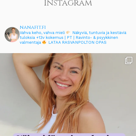
Instagram
nanafit.fi
Vahva keho, vahva mieli
Näkyviä, tuntuvia ja kestäviä
tuloksia
+13v kokemus | PT | Ravinto- & psyykkinen
valmentaja
LATAA RASVANPOLTON OPAS