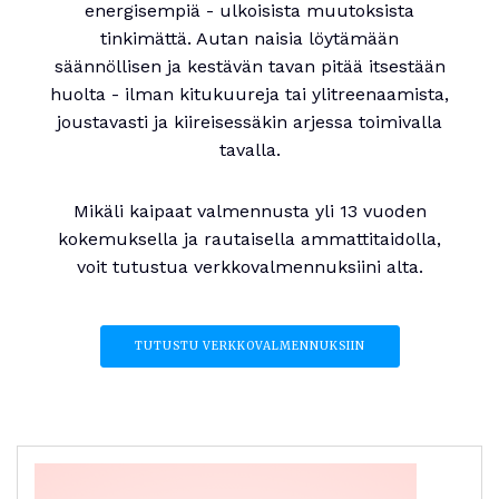
energisempiä - ulkoisista muutoksista
tinkimättä. Autan naisia löytämään
säännöllisen ja kestävän tavan pitää itsestään
huolta - ilman kitukuureja tai ylitreenaamista,
joustavasti ja kiireisessäkin arjessa toimivalla
tavalla.
Mikäli kaipaat valmennusta yli 13 vuoden
kokemuksella ja rautaisella ammattitaidolla,
voit tutustua verkkovalmennuksiini alta.
TUTUSTU VERKKOVALMENNUKSIIN