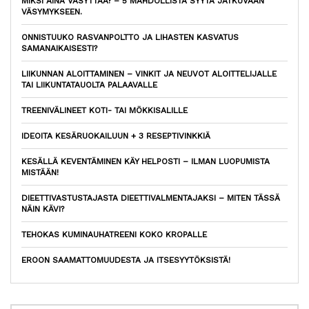
MIKSI AINA VÄSYTTÄÄ? – 5 MAHDOLLISTA SYYTÄ JATKUVAAN
VÄSYMYKSEEN.
ONNISTUUKO RASVANPOLTTO JA LIHASTEN KASVATUS
SAMANAIKAISESTI?
LIIKUNNAN ALOITTAMINEN – VINKIT JA NEUVOT ALOITTELIJALLE
TAI LIIKUNTATAUOLTA PALAAVALLE
TREENIVÄLINEET KOTI- TAI MÖKKISALILLE
IDEOITA KESÄRUOKAILUUN + 3 RESEPTIVINKKIÄ
KESÄLLÄ KEVENTÄMINEN KÄY HELPOSTI – ILMAN LUOPUMISTA
MISTÄÄN!
DIEETTIVASTUSTAJASTA DIEETTIVALMENTAJAKSI – MITEN TÄSSÄ
NÄIN KÄVI?
TEHOKAS KUMINAUHATREENI KOKO KROPALLE
EROON SAAMATTOMUUDESTA JA ITSESYYTÖKSISTÄ!