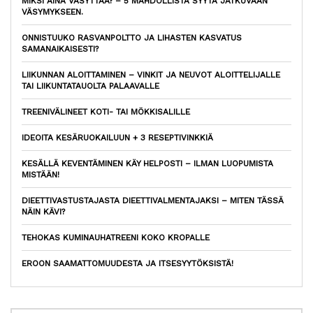
MIKSI AINA VÄSYTTÄÄ? – 5 MAHDOLLISTA SYYTÄ JATKUVAAN
VÄSYMYKSEEN.
ONNISTUUKO RASVANPOLTTO JA LIHASTEN KASVATUS
SAMANAIKAISESTI?
LIIKUNNAN ALOITTAMINEN – VINKIT JA NEUVOT ALOITTELIJALLE
TAI LIIKUNTATAUOLTA PALAAVALLE
TREENIVÄLINEET KOTI- TAI MÖKKISALILLE
IDEOITA KESÄRUOKAILUUN + 3 RESEPTIVINKKIÄ
KESÄLLÄ KEVENTÄMINEN KÄY HELPOSTI – ILMAN LUOPUMISTA
MISTÄÄN!
DIEETTIVASTUSTAJASTA DIEETTIVALMENTAJAKSI – MITEN TÄSSÄ
NÄIN KÄVI?
TEHOKAS KUMINAUHATREENI KOKO KROPALLE
EROON SAAMATTOMUUDESTA JA ITSESYYTÖKSISTÄ!