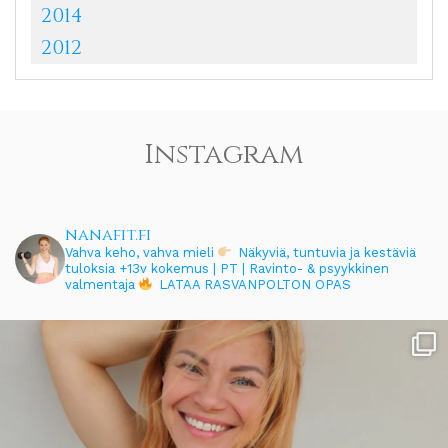
2014
2012
Instagram
nanafit.fi
Vahva keho, vahva mieli
Näkyviä, tuntuvia ja kestäviä
tuloksia
+13v kokemus | PT | Ravinto- & psyykkinen
valmentaja
LATAA RASVANPOLTON OPAS