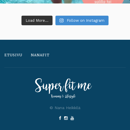
Load More...
Follow on Instagram
ETUSIVU
NANAFIT
© Nana Heikkilä