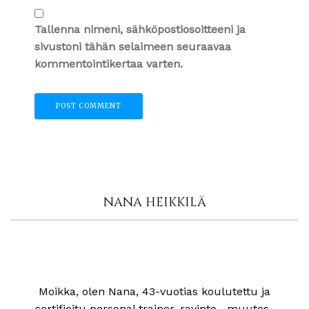
Tallenna nimeni, sähköpostiosoitteeni ja
sivustoni tähän selaimeen seuraavaa
kommentointikertaa varten.
NANA HEIKKILÄ
Moikka, olen Nana, 43-vuotias koulutettu ja
sertifioitu personal trainer, ravinto-, muutos-