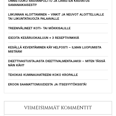
ONNISTUUKO RASVANPOLTTO JA LIHASTEN KASVATUS
SAMANAIKAISESTI?
LIIKUNNAN ALOITTAMINEN – VINKIT JA NEUVOT ALOITTELIJALLE
TAI LIIKUNTATAUOLTA PALAAVALLE
TREENIVÄLINEET KOTI- TAI MÖKKISALILLE
IDEOITA KESÄRUOKAILUUN + 3 RESEPTIVINKKIÄ
KESÄLLÄ KEVENTÄMINEN KÄY HELPOSTI – ILMAN LUOPUMISTA
MISTÄÄN!
DIEETTIVASTUSTAJASTA DIEETTIVALMENTAJAKSI – MITEN TÄSSÄ
NÄIN KÄVI?
TEHOKAS KUMINAUHATREENI KOKO KROPALLE
EROON SAAMATTOMUUDESTA JA ITSESYYTÖKSISTÄ!
VIIMEISIMMÄT KOMMENTIT