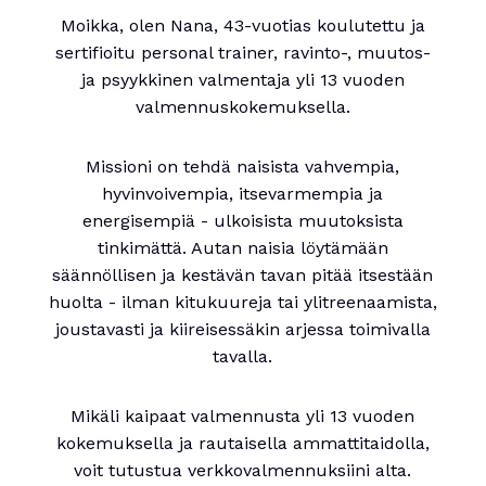
Moikka, olen Nana, 43-vuotias koulutettu ja
sertifioitu personal trainer, ravinto-, muutos-
ja psyykkinen valmentaja yli 13 vuoden
valmennuskokemuksella.
Missioni on tehdä naisista vahvempia,
hyvinvoivempia, itsevarmempia ja
energisempiä - ulkoisista muutoksista
tinkimättä. Autan naisia löytämään
säännöllisen ja kestävän tavan pitää itsestään
huolta - ilman kitukuureja tai ylitreenaamista,
joustavasti ja kiireisessäkin arjessa toimivalla
tavalla.
Mikäli kaipaat valmennusta yli 13 vuoden
kokemuksella ja rautaisella ammattitaidolla,
voit tutustua verkkovalmennuksiini alta.