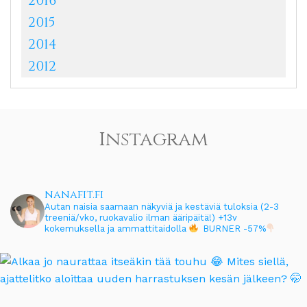
2016
2015
2014
2012
Instagram
nanafit.fi
Autan naisia saamaan näkyviä ja kestäviä tuloksia (2-3
treeniä/vko, ruokavalio ilman ääripäitä!)
+13v
kokemuksella ja ammattitaidolla
BURNER -57%