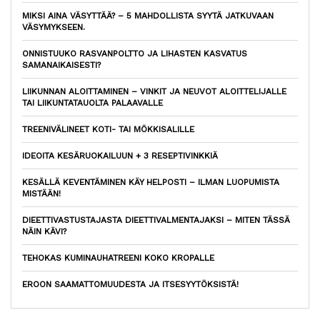
MIKSI AINA VÄSYTTÄÄ? – 5 MAHDOLLISTA SYYTÄ JATKUVAAN
VÄSYMYKSEEN.
ONNISTUUKO RASVANPOLTTO JA LIHASTEN KASVATUS
SAMANAIKAISESTI?
LIIKUNNAN ALOITTAMINEN – VINKIT JA NEUVOT ALOITTELIJALLE
TAI LIIKUNTATAUOLTA PALAAVALLE
TREENIVÄLINEET KOTI- TAI MÖKKISALILLE
IDEOITA KESÄRUOKAILUUN + 3 RESEPTIVINKKIÄ
KESÄLLÄ KEVENTÄMINEN KÄY HELPOSTI – ILMAN LUOPUMISTA
MISTÄÄN!
DIEETTIVASTUSTAJASTA DIEETTIVALMENTAJAKSI – MITEN TÄSSÄ
NÄIN KÄVI?
TEHOKAS KUMINAUHATREENI KOKO KROPALLE
EROON SAAMATTOMUUDESTA JA ITSESYYTÖKSISTÄ!