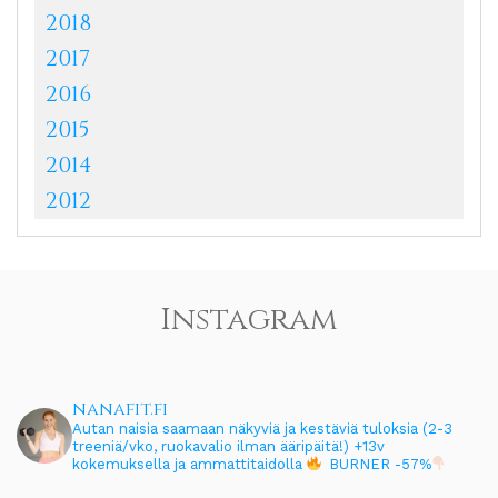
2018
2017
2016
2015
2014
2012
Instagram
nanafit.fi
Autan naisia saamaan näkyviä ja kestäviä tuloksia (2-3
treeniä/vko, ruokavalio ilman ääripäitä!)
+13v
kokemuksella ja ammattitaidolla
BURNER -57%