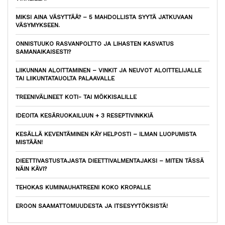
MIKSI AINA VÄSYTTÄÄ? – 5 MAHDOLLISTA SYYTÄ JATKUVAAN
VÄSYMYKSEEN.
ONNISTUUKO RASVANPOLTTO JA LIHASTEN KASVATUS
SAMANAIKAISESTI?
LIIKUNNAN ALOITTAMINEN – VINKIT JA NEUVOT ALOITTELIJALLE
TAI LIIKUNTATAUOLTA PALAAVALLE
TREENIVÄLINEET KOTI- TAI MÖKKISALILLE
IDEOITA KESÄRUOKAILUUN + 3 RESEPTIVINKKIÄ
KESÄLLÄ KEVENTÄMINEN KÄY HELPOSTI – ILMAN LUOPUMISTA
MISTÄÄN!
DIEETTIVASTUSTAJASTA DIEETTIVALMENTAJAKSI – MITEN TÄSSÄ
NÄIN KÄVI?
TEHOKAS KUMINAUHATREENI KOKO KROPALLE
EROON SAAMATTOMUUDESTA JA ITSESYYTÖKSISTÄ!