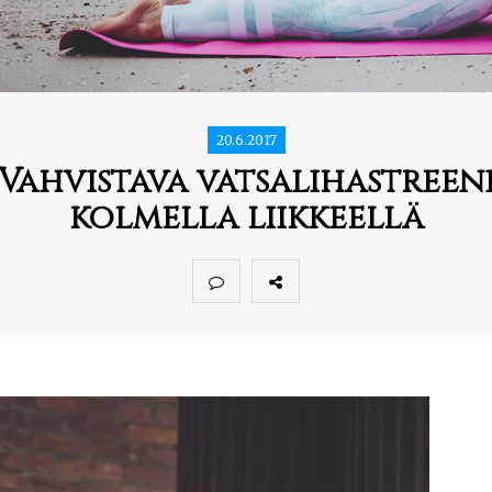
20.6.2017
Vahvistava vatsalihastreen
kolmella liikkeellä