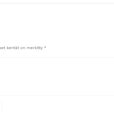
iset kentät on merkitty
*