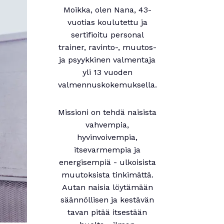
Moikka, olen Nana, 43-
vuotias koulutettu ja
sertifioitu personal
trainer, ravinto-, muutos-
ja psyykkinen valmentaja
yli 13 vuoden
valmennuskokemuksella.
Missioni on tehdä naisista
vahvempia,
hyvinvoivempia,
itsevarmempia ja
energisempiä - ulkoisista
muutoksista tinkimättä.
Autan naisia löytämään
säännöllisen ja kestävän
tavan pitää itsestään