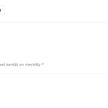
iset kentät on merkitty
*