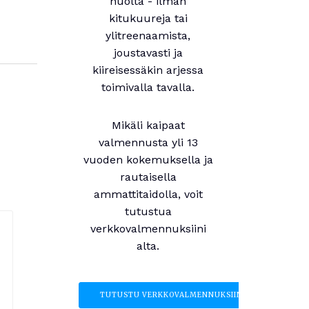
huolta - ilman
kitukuureja tai
ylitreenaamista,
joustavasti ja
kiireisessäkin arjessa
toimivalla tavalla.
Mikäli kaipaat
valmennusta yli 13
vuoden kokemuksella ja
rautaisella
ammattitaidolla, voit
tutustua
verkkovalmennuksiini
alta.
TUTUSTU VERKKOVALMENNUKSIIN