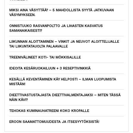
MIKSI AINA VÄSYTTÄÄ? – 5 MAHDOLLISTA SYYTÄ JATKUVAAN
VÄSYMYKSEEN.
ONNISTUUKO RASVANPOLTTO JA LIHASTEN KASVATUS
SAMANAIKAISESTI?
LIIKUNNAN ALOITTAMINEN – VINKIT JA NEUVOT ALOITTELIJALLE
TAI LIIKUNTATAUOLTA PALAAVALLE
TREENIVÄLINEET KOTI- TAI MÖKKISALILLE
IDEOITA KESÄRUOKAILUUN + 3 RESEPTIVINKKIÄ
KESÄLLÄ KEVENTÄMINEN KÄY HELPOSTI – ILMAN LUOPUMISTA
MISTÄÄN!
DIEETTIVASTUSTAJASTA DIEETTIVALMENTAJAKSI – MITEN TÄSSÄ
NÄIN KÄVI?
TEHOKAS KUMINAUHATREENI KOKO KROPALLE
EROON SAAMATTOMUUDESTA JA ITSESYYTÖKSISTÄ!