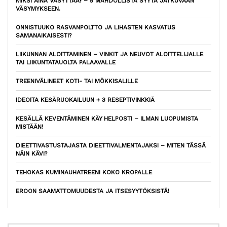
MIKSI AINA VÄSYTTÄÄ? – 5 MAHDOLLISTA SYYTÄ JATKUVAAN
VÄSYMYKSEEN.
ONNISTUUKO RASVANPOLTTO JA LIHASTEN KASVATUS
SAMANAIKAISESTI?
LIIKUNNAN ALOITTAMINEN – VINKIT JA NEUVOT ALOITTELIJALLE
TAI LIIKUNTATAUOLTA PALAAVALLE
TREENIVÄLINEET KOTI- TAI MÖKKISALILLE
IDEOITA KESÄRUOKAILUUN + 3 RESEPTIVINKKIÄ
KESÄLLÄ KEVENTÄMINEN KÄY HELPOSTI – ILMAN LUOPUMISTA
MISTÄÄN!
DIEETTIVASTUSTAJASTA DIEETTIVALMENTAJAKSI – MITEN TÄSSÄ
NÄIN KÄVI?
TEHOKAS KUMINAUHATREENI KOKO KROPALLE
EROON SAAMATTOMUUDESTA JA ITSESYYTÖKSISTÄ!