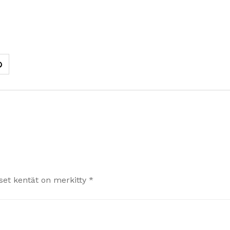
iset kentät on merkitty
*