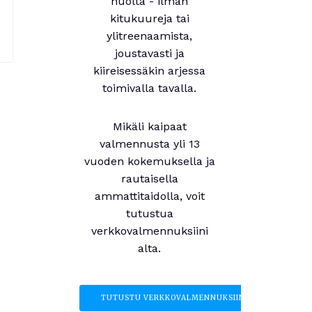
huolta - ilman
kitukuureja tai
ylitreenaamista,
joustavasti ja
kiireisessäkin arjessa
toimivalla tavalla.
Mikäli kaipaat
valmennusta yli 13
vuoden kokemuksella ja
rautaisella
ammattitaidolla, voit
tutustua
verkkovalmennuksiini
alta.
TUTUSTU VERKKOVALMENNUKSIIN