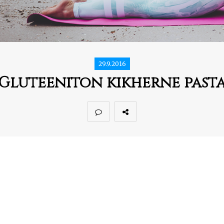
29.9.2016
Gluteeniton kikherne past