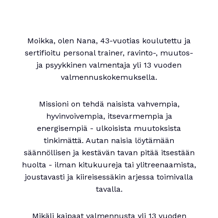
Moikka, olen Nana, 43-vuotias koulutettu ja
sertifioitu personal trainer, ravinto-, muutos-
ja psyykkinen valmentaja yli 13 vuoden
valmennuskokemuksella.
Missioni on tehdä naisista vahvempia,
hyvinvoivempia, itsevarmempia ja
energisempiä - ulkoisista muutoksista
tinkimättä. Autan naisia löytämään
säännöllisen ja kestävän tavan pitää itsestään
huolta - ilman kitukuureja tai ylitreenaamista,
joustavasti ja kiireisessäkin arjessa toimivalla
tavalla.
Mikäli kaipaat valmennusta yli 13 vuoden