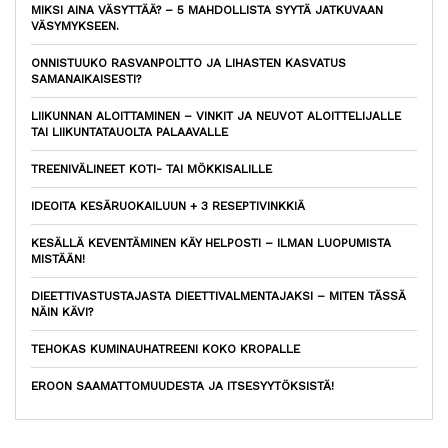
MIKSI AINA VÄSYTTÄÄ? – 5 MAHDOLLISTA SYYTÄ JATKUVAAN
VÄSYMYKSEEN.
ONNISTUUKO RASVANPOLTTO JA LIHASTEN KASVATUS
SAMANAIKAISESTI?
LIIKUNNAN ALOITTAMINEN – VINKIT JA NEUVOT ALOITTELIJALLE
TAI LIIKUNTATAUOLTA PALAAVALLE
TREENIVÄLINEET KOTI- TAI MÖKKISALILLE
IDEOITA KESÄRUOKAILUUN + 3 RESEPTIVINKKIÄ
KESÄLLÄ KEVENTÄMINEN KÄY HELPOSTI – ILMAN LUOPUMISTA
MISTÄÄN!
DIEETTIVASTUSTAJASTA DIEETTIVALMENTAJAKSI – MITEN TÄSSÄ
NÄIN KÄVI?
TEHOKAS KUMINAUHATREENI KOKO KROPALLE
EROON SAAMATTOMUUDESTA JA ITSESYYTÖKSISTÄ!