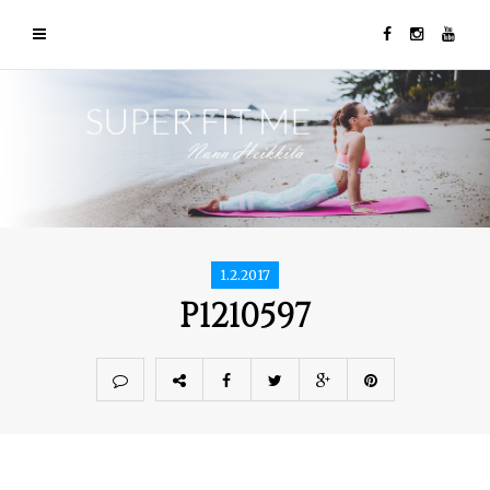
1.2.2017
P1210597