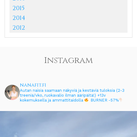
2015
2014
2012
Instagram
nanafit.fi
Autan naisia saamaan näkyviä ja kestäviä tuloksia (2-3
treeniä/vko, ruokavalio ilman ääripäitä!)
+13v
kokemuksella ja ammattitaidolla
BURNER -57%