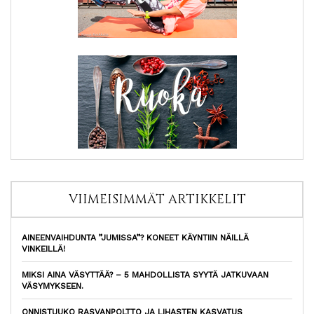
VIIMEISIMMÄT ARTIKKELIT
AINEENVAIHDUNTA ”JUMISSA”? KONEET KÄYNTIIN NÄILLÄ
VINKEILLÄ!
MIKSI AINA VÄSYTTÄÄ? – 5 MAHDOLLISTA SYYTÄ JATKUVAAN
VÄSYMYKSEEN.
ONNISTUUKO RASVANPOLTTO JA LIHASTEN KASVATUS