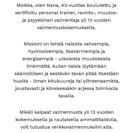
Moikka, olen Nana, 43-vuotias koulutettu ja
sertifioitu personal trainer, ravinto-, muutos-
ja psyykkinen valmentaja yli 13 vuoden
valmennuskokemuksella.
Missioni on tehdä naisista vahvempia,
hyvinvoivempia, itsevarmempia ja
energisempiä - ulkoisista muutoksista
tinkimättä. Autan naisia löytämään
säännöllisen ja kestävän tavan pitää itsestään
huolta - ilman kitukuureja tai ylitreenaamista,
joustavasti ja kiireisessäkin arjessa toimivalla
tavalla.
Mikäli kaipaat valmennusta yli 13 vuoden
kokemuksella ja rautaisella ammattitaidolla,
voit tutustua verkkovalmennuksiini alta.