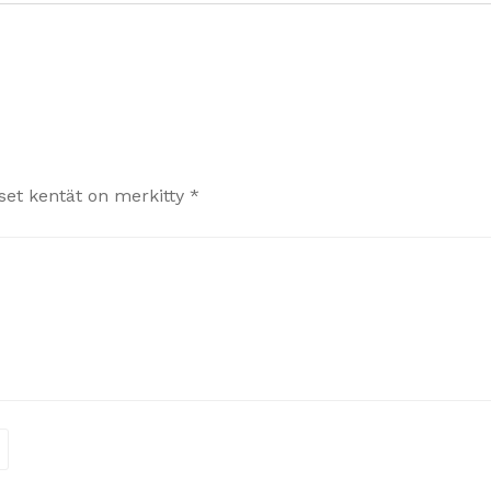
iset kentät on merkitty
*