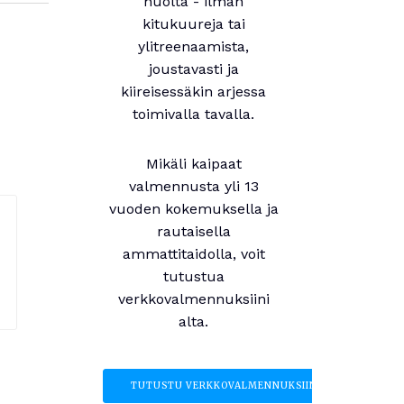
huolta - ilman
kitukuureja tai
ylitreenaamista,
joustavasti ja
kiireisessäkin arjessa
toimivalla tavalla.
Mikäli kaipaat
valmennusta yli 13
vuoden kokemuksella ja
rautaisella
ammattitaidolla, voit
tutustua
verkkovalmennuksiini
alta.
TUTUSTU VERKKOVALMENNUKSIIN