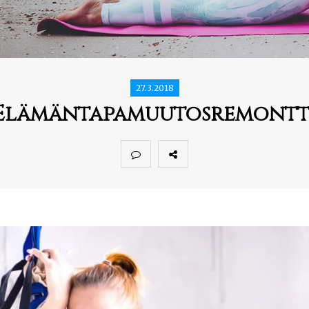
27.3.2018
Elämäntapamuutosremontt