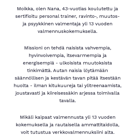
Moikka, olen Nana, 43-vuotias koulutettu ja
sertifioitu personal trainer, ravinto-, muutos-
ja psyykkinen valmentaja yli 13 vuoden
valmennuskokemuksella.
Missioni on tehdä naisista vahvempia,
hyvinvoivempia, itsevarmempia ja
energisempiä - ulkoisista muutoksista
tinkimättä. Autan naisia löytämään
säännöllisen ja kestävän tavan pitää itsestään
huolta - ilman kitukuureja tai ylitreenaamista,
joustavasti ja kiireisessäkin arjessa toimivalla
tavalla.
Mikäli kaipaat valmennusta yli 13 vuoden
kokemuksella ja rautaisella ammattitaidolla,
voit tutustua verkkovalmennuksiini alta.