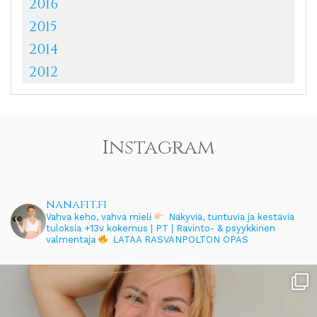
2016
2015
2014
2012
Instagram
nanafit.fi
Vahva keho, vahva mieli
Näkyviä, tuntuvia ja kestäviä
tuloksia
+13v kokemus | PT | Ravinto- & psyykkinen
valmentaja
LATAA RASVANPOLTON OPAS