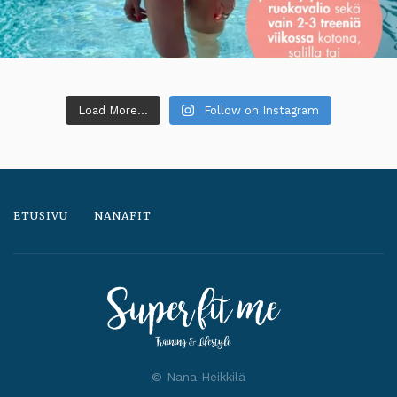
Load More...
Follow on Instagram
ETUSIVU
NANAFIT
© Nana Heikkilä