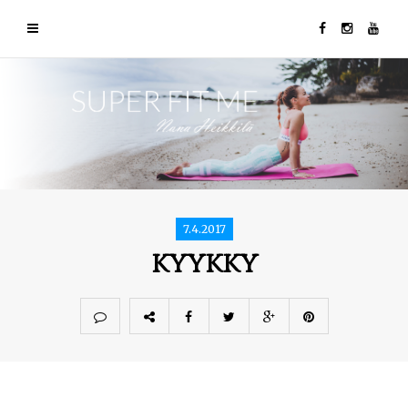
7.4.2017
kyykky