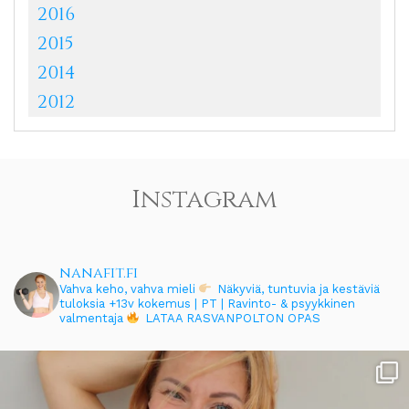
2016
2015
2014
2012
Instagram
nanafit.fi
Vahva keho, vahva mieli
Näkyviä, tuntuvia ja kestäviä
tuloksia
+13v kokemus | PT | Ravinto- & psyykkinen
valmentaja
LATAA RASVANPOLTON OPAS