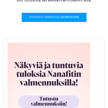
voit tutustua verkkovalmennuksiini alta.
TUTUSTU VERKKOVALMENNUKSIIN