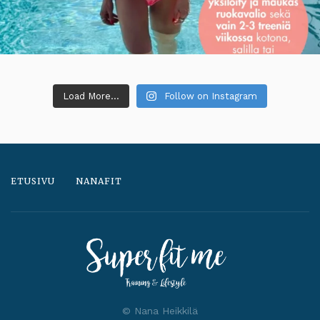
Load More...
Follow on Instagram
ETUSIVU
NANAFIT
© Nana Heikkilä