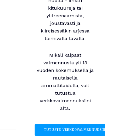
huolta - ilman
kitukuureja tai
ylitreenaamista,
joustavasti ja
kiireisessäkin arjessa
toimivalla tavalla.
Mikäli kaipaat
valmennusta yli 13
vuoden kokemuksella ja
rautaisella
ammattitaidolla, voit
tutustua
verkkovalmennuksiini
alta.
TUTUSTU VERKKOVALMENNUKSIIN