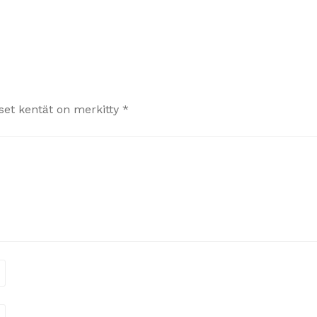
iset kentät on merkitty
*