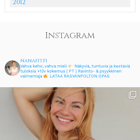
2012
Instagram
nanafit.fi
Vahva keho, vahva mieli
Näkyviä, tuntuvia ja kestäviä
tuloksia
+13v kokemus | PT | Ravinto- & psyykkinen
valmentaja
LATAA RASVANPOLTON OPAS