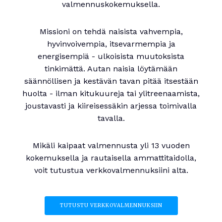
valmennuskokemuksella.
Missioni on tehdä naisista vahvempia,
hyvinvoivempia, itsevarmempia ja
energisempiä - ulkoisista muutoksista
tinkimättä. Autan naisia löytämään
säännöllisen ja kestävän tavan pitää itsestään
huolta - ilman kitukuureja tai ylitreenaamista,
joustavasti ja kiireisessäkin arjessa toimivalla
tavalla.
Mikäli kaipaat valmennusta yli 13 vuoden
kokemuksella ja rautaisella ammattitaidolla,
voit tutustua verkkovalmennuksiini alta.
TUTUSTU VERKKOVALMENNUKSIIN