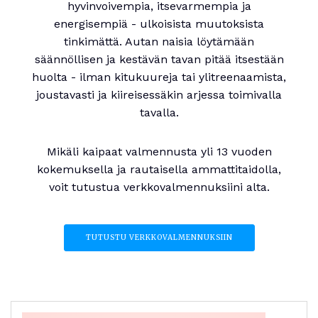
hyvinvoivempia, itsevarmempia ja
energisempiä - ulkoisista muutoksista
tinkimättä. Autan naisia löytämään
säännöllisen ja kestävän tavan pitää itsestään
huolta - ilman kitukuureja tai ylitreenaamista,
joustavasti ja kiireisessäkin arjessa toimivalla
tavalla.
Mikäli kaipaat valmennusta yli 13 vuoden
kokemuksella ja rautaisella ammattitaidolla,
voit tutustua verkkovalmennuksiini alta.
TUTUSTU VERKKOVALMENNUKSIIN