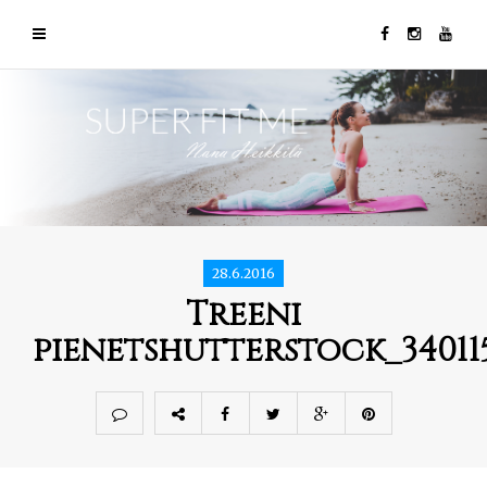
28.6.2016
Treeni
pienetshutterstock_34011