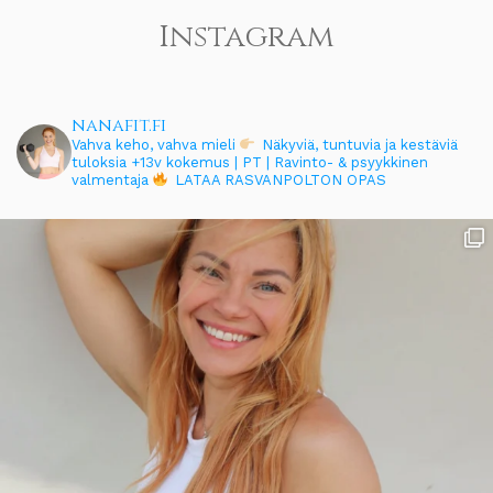
Instagram
nanafit.fi
Vahva keho, vahva mieli
Näkyviä, tuntuvia ja kestäviä
tuloksia
+13v kokemus | PT | Ravinto- & psyykkinen
valmentaja
LATAA RASVANPOLTON OPAS