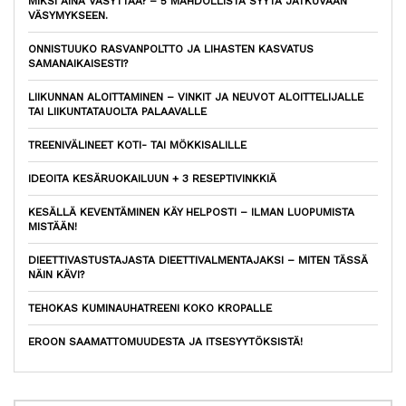
MIKSI AINA VÄSYTTÄÄ? – 5 MAHDOLLISTA SYYTÄ JATKUVAAN
VÄSYMYKSEEN.
ONNISTUUKO RASVANPOLTTO JA LIHASTEN KASVATUS
SAMANAIKAISESTI?
LIIKUNNAN ALOITTAMINEN – VINKIT JA NEUVOT ALOITTELIJALLE
TAI LIIKUNTATAUOLTA PALAAVALLE
TREENIVÄLINEET KOTI- TAI MÖKKISALILLE
IDEOITA KESÄRUOKAILUUN + 3 RESEPTIVINKKIÄ
KESÄLLÄ KEVENTÄMINEN KÄY HELPOSTI – ILMAN LUOPUMISTA
MISTÄÄN!
DIEETTIVASTUSTAJASTA DIEETTIVALMENTAJAKSI – MITEN TÄSSÄ
NÄIN KÄVI?
TEHOKAS KUMINAUHATREENI KOKO KROPALLE
EROON SAAMATTOMUUDESTA JA ITSESYYTÖKSISTÄ!