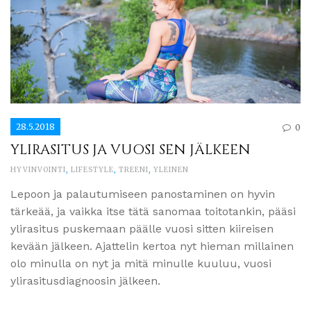
28.5.2018
0
YLIRASITUS JA VUOSI SEN JÄLKEEN
HYVINVOINTI
,
LIFESTYLE
,
TREENI
,
YLEINEN
Lepoon ja palautumiseen panostaminen on hyvin
tärkeää, ja vaikka itse tätä sanomaa toitotankin, pääsi
ylirasitus puskemaan päälle vuosi sitten kiireisen
kevään jälkeen. Ajattelin kertoa nyt hieman millainen
olo minulla on nyt ja mitä minulle kuuluu, vuosi
ylirasitusdiagnoosin jälkeen.