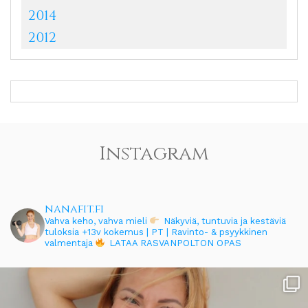
2014
2012
Instagram
nanafit.fi
Vahva keho, vahva mieli
Näkyviä, tuntuvia ja kestäviä
tuloksia
+13v kokemus | PT | Ravinto- & psyykkinen
valmentaja
LATAA RASVANPOLTON OPAS