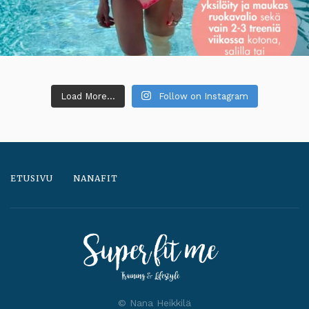
Load More...
Follow on Instagram
ETUSIVU
NANAFIT
© Nana Heikkilä