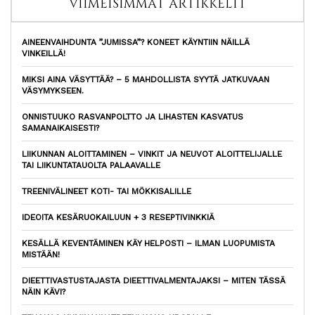
VIIMEISIMMÄT ARTIKKELIT
AINEENVAIHDUNTA ”JUMISSA”? KONEET KÄYNTIIN NÄILLÄ
VINKEILLÄ!
MIKSI AINA VÄSYTTÄÄ? – 5 MAHDOLLISTA SYYTÄ JATKUVAAN
VÄSYMYKSEEN.
ONNISTUUKO RASVANPOLTTO JA LIHASTEN KASVATUS
SAMANAIKAISESTI?
LIIKUNNAN ALOITTAMINEN – VINKIT JA NEUVOT ALOITTELIJALLE
TAI LIIKUNTATAUOLTA PALAAVALLE
TREENIVÄLINEET KOTI- TAI MÖKKISALILLE
IDEOITA KESÄRUOKAILUUN + 3 RESEPTIVINKKIÄ
KESÄLLÄ KEVENTÄMINEN KÄY HELPOSTI – ILMAN LUOPUMISTA
MISTÄÄN!
DIEETTIVASTUSTAJASTA DIEETTIVALMENTAJAKSI – MITEN TÄSSÄ
NÄIN KÄVI?