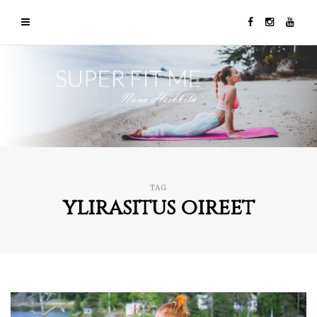
TAG
ylirasitus oireet